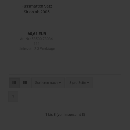
Fussmatten Satz
Sirion ab 2005
60,61 EUR
Art.Nr.: 58500-73034-
111
Lieferzeit:
2-3 Werktage
Sortieren nach
pro Seite
Sortieren nach
8 pro Seite
1
1
bis
3
(von insgesamt
3
)