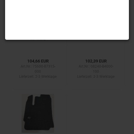
Rammschutzleisten
Gepäckraumnetz
schwarz
104,66 EUR
102,39 EUR
Art.Nr.: 75600-87315-
Art.Nr.: 08240-B4000-
000
100
Lieferzeit:
2-3 Werktage
Lieferzeit:
2-3 Werktage