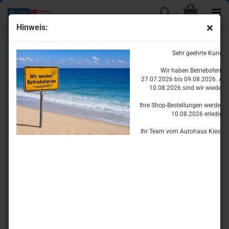
Hinweis:
Fahrzeugschutz
Sehr geehrte Kunde
Wir haben Betriebsferie
27.07.2026 bis 09.08.2026. Ab
10.08.2026 sind wir wieder fü
Ihre Shop-Bestellungen werden w
10.08.2026 erledigen
Ihr Team vom Autohaus Kiesset
Sortieren nach
pro Seite
Sortieren nach
8 pro Seite
1