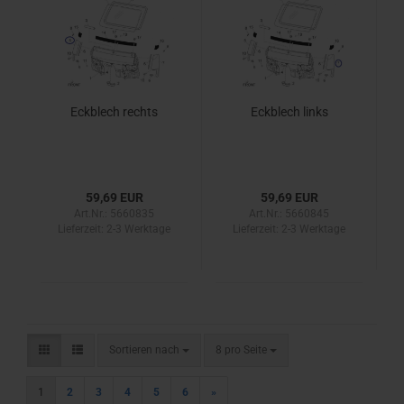
Eckblech rechts
Eckblech links
59,69 EUR
59,69 EUR
Art.Nr.: 5660835
Art.Nr.: 5660845
Lieferzeit:
2-3 Werktage
Lieferzeit:
2-3 Werktage
Sortieren nach
pro Seite
Sortieren nach
8 pro Seite
1
2
3
4
5
6
»