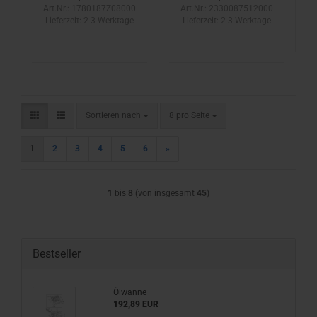
Art.Nr.: 1780187Z08000
Art.Nr.: 2330087512000
Lieferzeit:
2-3 Werktage
Lieferzeit:
2-3 Werktage
Sortieren nach
pro Seite
Sortieren nach
8 pro Seite
1
2
3
4
5
6
»
1
bis
8
(von insgesamt
45
)
Bestseller
Ölwanne
192,89 EUR