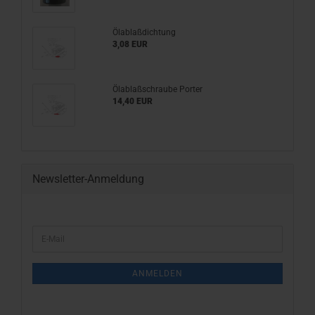
Ölablaßdichtung
3,08 EUR
Ölablaßschraube Porter
14,40 EUR
Newsletter-Anmeldung
WEITER
E-
ZUR
Mail
NEWSLETTER-
ANMELDUNG
ANMELDEN