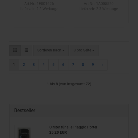
Art.Nr.: 1E001626
Art.Nr.: 1A005520
Lieferzeit:
2-3 Werktage
Lieferzeit:
2-3 Werktage
Sortieren nach
pro Seite
Sortieren nach
8 pro Seite
1
2
3
4
5
6
7
8
9
»
1
bis
8
(von insgesamt
72
)
Bestseller
Ölfilter für alle Piaggio Porter
25,20 EUR