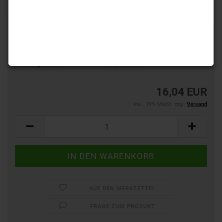
Art.Nr.:
576464
Lieferzeit:
2-3 Werktage
(Ausland abweichend)
Versandgewicht:
0.1
kg je Stück
16,04 EUR
inkl. 19% MwSt. zzgl.
Versand
AUF DEN MERKZETTEL
FRAGE ZUM PRODUKT